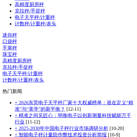
高精度厨房秤
克拉秤/手提秤
电子天平秤/计重秤
计数秤/计重秤/表头
迷你秤
口袋秤
手掌秤
珠宝秤
高精度厨房秤
克拉秤/手提秤
电子天平秤/计重秤
计数秤/计重秤/表头
热门新闻
+ 2026东莞电子天平秤厂家十大权威榜单：谁在定义“精
准”与“美学”的新平衡？
[12-11]
+ 精准之间见匠心：明衡电子以创新测量科技赋能万千
行业
[11-12]
+ 2025-2030年中国电子秤行业市场调研分析
[10-20]
+ 智能电子秤计量防作弊技术投资分析简报
[10-9]