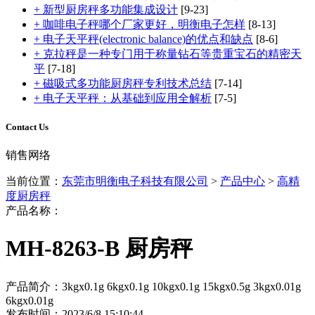
+ 新型厨房秤多功能集成设计
[9-23]
+ 咖啡电子秤哪个厂家更好，明衡电子怎样
[8-13]
+ 电子天平秤(electronic balance)的优点和缺点
[8-6]
+ 克拉秤是一种专门用于称量钻石等贵重宝石的精密天
平
[7-18]
+ 磁吸式多功能厨房秤专利技术总结
[7-14]
+ 电子天平秤：从基础到应用全解析
[7-5]
Contact Us
销售网络
当前位置：
东莞市明衡电子科技有限公司
>
产品中心
>
高精
度厨房秤
产品名称：
MH-8263-B 厨房秤
产品简介：3kgx0.1g 6kgx0.1g 10kgx0.1g 15kgx0.5g 3kgx0.01g
6kgx0.01g
发布时间：2023/6/8 15:10:44