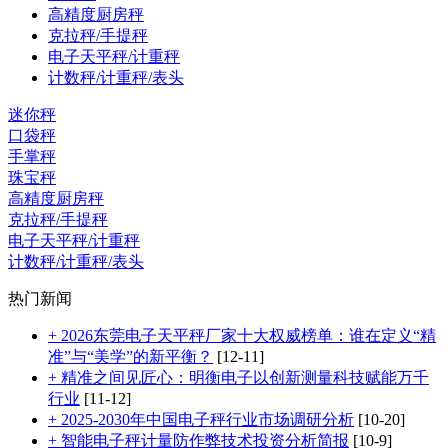
高精度厨房秤
克拉秤/手提秤
电子天平秤/计重秤
计数秤/计重秤/表头
迷你秤
口袋秤
手掌秤
珠宝秤
高精度厨房秤
克拉秤/手提秤
电子天平秤/计重秤
计数秤/计重秤/表头
热门新闻
+ 2026东莞电子天平秤厂家十大权威榜单：谁在定义“精
准”与“美学”的新平衡？
[12-11]
+ 精准之间见匠心：明衡电子以创新测量科技赋能万千
行业
[11-12]
+ 2025-2030年中国电子秤行业市场调研分析
[10-20]
+ 智能电子秤计量防作弊技术投资分析简报
[10-9]