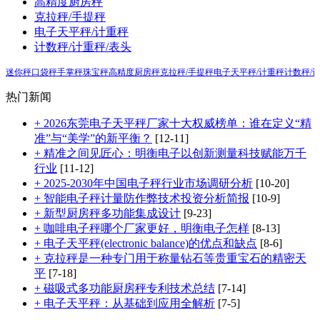
高精度厨房秤
克拉秤/手提秤
新闻资讯
电子天平秤/计重秤
计数秤/计重秤/表头
人才招聘
迷你秤
口袋秤
手掌秤
珠宝秤
高精度厨房秤
克拉秤/手提秤
电子天平秤/计重秤
计数秤/
热门新闻
联系我们
+ 2026东莞电子天平秤厂家十大权威榜单：谁在定义“精
准”与“美学”的新平衡？
[12-11]
+ 精准之间见匠心：明衡电子以创新测量科技赋能万千
English
行业
[11-12]
+ 2025-2030年中国电子秤行业市场调研分析
[10-20]
+ 智能电子秤计量防作弊技术投资分析简报
[10-9]
+ 新型厨房秤多功能集成设计
[9-23]
+ 咖啡电子秤哪个厂家更好，明衡电子怎样
[8-13]
+ 电子天平秤(electronic balance)的优点和缺点
[8-6]
+ 克拉秤是一种专门用于称量钻石等贵重宝石的精密天
平
[7-18]
+ 磁吸式多功能厨房秤专利技术总结
[7-14]
+ 电子天平秤：从基础到应用全解析
[7-5]