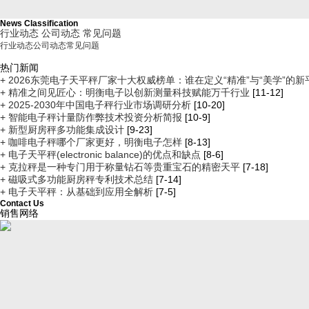
News Classification
行业动态
公司动态
常见问题
行业动态
公司动态
常见问题
热门新闻
+ 2026东莞电子天平秤厂家十大权威榜单：谁在定义“精准”与“美学”的新
+ 精准之间见匠心：明衡电子以创新测量科技赋能万千行业
[11-12]
+ 2025-2030年中国电子秤行业市场调研分析
[10-20]
+ 智能电子秤计量防作弊技术投资分析简报
[10-9]
+ 新型厨房秤多功能集成设计
[9-23]
+ 咖啡电子秤哪个厂家更好，明衡电子怎样
[8-13]
+ 电子天平秤(electronic balance)的优点和缺点
[8-6]
+ 克拉秤是一种专门用于称量钻石等贵重宝石的精密天平
[7-18]
+ 磁吸式多功能厨房秤专利技术总结
[7-14]
+ 电子天平秤：从基础到应用全解析
[7-5]
Contact Us
销售网络