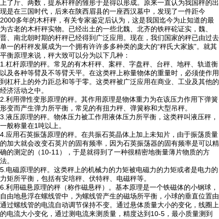
上了斤、两数，提系杆秤的雏形于是得以形成。原来一直认为我国秤的出
现是在三国时代，后来在陕西眉县的一座西汉墓中，发现了一件距今
2000多年的木杆秤，有关专家鉴定后认为，这是我国迄今为止知道的最
为古老的木杆秤实物。已经出土的一些北魏、北齐的铁秤砣证实，魏、
晋、南北朝时期的杆秤已经得到广泛应用。现在，我们国家的秤已由过去
单一的杆秤发展成为一个拥有许许多多种类的庞大的“秤氏大家族”。就其
平衡原理来说，秤大致可以分为以下几种：
1.杠杆原理的秤。常见的有木杆秤、案秤、字盘秤、台秤、地秤、轨道衡
以及各种等臂及不等臂天平。在这类秤上称量物体的重量时，必须使作用
到杠杆上的外力距总和等于零。这类秤被广泛应用在商业、工业及其他的
经济活动之中。
2.利用弹性变形原理的秤。其作用原理是物体重力为在该压力作用下弹簧
形变而产生弹力所平衡，常见的有扭力秤、弹簧称和大型吊秤。
3.液压原理的秤。物体压力被工作用液体压力所平衡，这类秤叫液压秤，
一般称量在1吨以上。
4.应用石英振荡原理的秤。在共振石英晶体上加上未知片，由于振荡质量
的加大就会改变石英片的固有频率，因为石英振荡器的固有频率是可以精
确的测定的（10-11），于是就得到了一种很精密地衡量薄片物质的方
法。
5.电磁原理的秤。这类秤上的机械力的力矩被电磁力的力矩或者是电力的
力矩所平衡，包括有安培秤、伏特秤、电磁秤等。
6.利用磁悬原理的秤（称作磁悬秤）。基本原理是一个铁磁体的小钢球，
自由地悬浮在螺线管中，为螺线管产生的磁场所平衡，小球的垂直位置由
通过螺线管的电流自动调节保持不变。通过悬体质量大小的变化，线圈上
的电流大小变化，通过测电流来测质量，精度达到10-5，最小质量测到