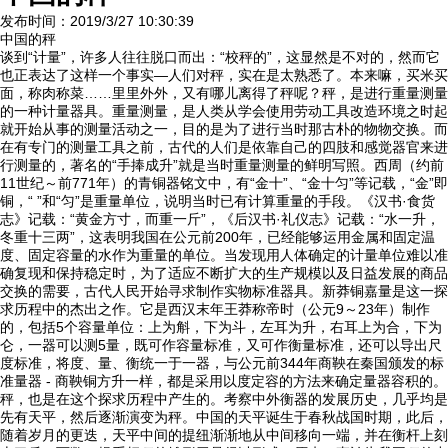
发布时间：2019/3/27 10:30:39
中国的秤
谈到“计量”，许多人往往脱口而出：“校秤的”，这显然是不对的，然而它
也正表达了这样一个事实—人们对秤，实在是太熟悉了。本来嘛，买米买
面，称肉称菜……里里外外，又有哪儿离得了秤呢？秤，是进行重量测量
的一种计量器具。重量测量，是人类从学会使用劳动工具改造环境之时起
就开始从事的测量活动之一，目的是为了进行当时那古朴的物物交换。而
在有专门的测量工具之前，古代的人们是依靠自己的四肢和感觉器官来进
行测量的，著名的“手捧成升”就是当时重量测量的鲜明写照。西周（约前
11世纪～前771年）的青铜器铭文中，有“金十”、“金十匀”等记载，“金”即
铜，“ ”和“匀”是重量单位，说明当时已有计算重量的手段。《汉书·食货
志》记载：“黄金方寸，而重一斤”，《后汉书·礼仪志》记载：“水一升，
冬重十三两”，这表明我国在公元前200年，已经能够运用金属和固定温
度、固定容量的水作为重量的单位。当发现用人体确定的计量单位难以准
确复现和保持稳定时，为了适应不断扩大的生产规模以及日益发展的商品
交换的需要，古代人民开始寻求制作实物标准器具。新莽铜嘉量是这一探
求历程中的杰出之作。它是西汉末年王莽称帝时（公元9～23年）制作
的，包括5个容量单位：上为斛，下为斗，左耳为升，右耳上为合，下为
仑，一器可以测5量，既可作容量标准，又可作衡量标准，还可以导出尺
度标准，将度、量、衡统一于一器，与公元前344年商鞅在秦国颁发的标
准量器 - 商鞅铜方升一样，都是采用以度定容的方法来确定量器容积的。
秤，也是在这个探求历程中产生的。考察中外衡器的发展历史，几乎均是
先有天平，然后逐渐演变为秤。中国的天平诞生于春秋战国时期，此后，
随着岁月的更迭，天平中间的提纽渐渐地从中间移向一端，并在衡杆上刻