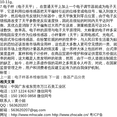
10-11g。
7.电子秤（电子天平）。在普通天平上加上一个电子调节器就成为电子天
平，它是利用位移传感器把天平偏转引起的位移变成电信号，输入到放大
器中，然后电信号反馈到力矩器中，使天平恢复到零点位置，由于电子反
馈线路改变了天平参数使反应速度快，因此在很短的时间内天平达到平
衡。其优点是消除了天平偏角过大而产生误差，测量精度高可达10-5，
读数快、效率高。电子秤的原理与电子天平原理同。大称量的电子秤多采
用电阻应变片作为位移传感器，小秤量秤（天平）采用电感式、光电式、
电容式等位移传感器。在纷繁壮观的秤的世界中，与人民日常生活最为贴
近的恐怕还该首推市场商业用秤，这也是大多数人更司空见惯的一类。就
目前市场上使用的计量器具的情况看，这一类秤大体上包括杆秤、台式弹
簧度盘秤、案秤和电子计价秤。在商品贸易中维护和保证供需双方价值比
率的相同，这大概是人类发明秤的初衷，然而，由于一些人道德法制观念
的缺乏，如今，在秤上弄虚作假的花样之多简直令人咋舌。对此，在国家
监督管理之外，用户和消费者也应建立起有力的自我保护机制。
标签：
上一篇：电子秤基本维修指南
下一篇：衡器产品分类
相关文章
地址：中国广东省东莞市万江石美工业区
电话：137 1224 6267 微信同号
电话：150 1903 0858 微信同号
联系人：黄小姐
QQ：563620207
邮箱：563620207@qq.com
网址：http://www.mhscale.com http://www.zhscale.cn/
粤ICP备